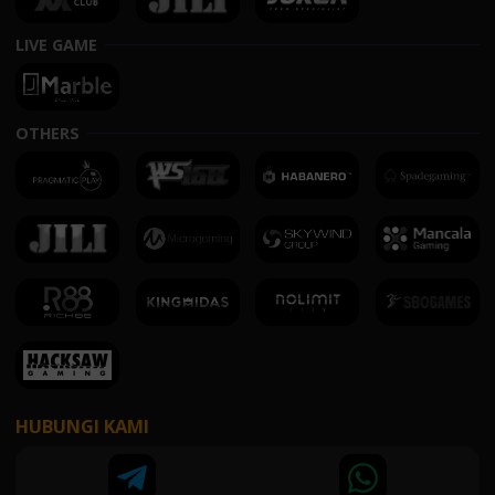
LIVE GAME
OTHERS
HUBUNGI KAMI