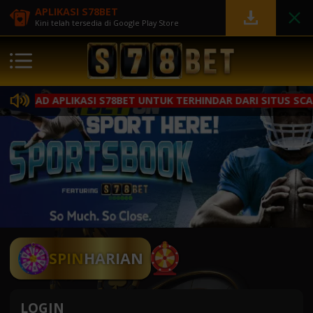
APLIKASI S78BET
Kini telah tersedia di Google Play Store
NLOAD APLIKASI S78BET UNTUK TERHINDAR DARI SITUS SCAM 
SPIN
HARIAN
LOGIN