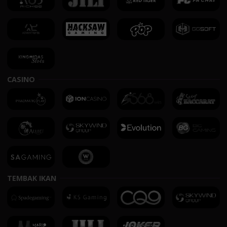
CASINO
TEMBAK IKAN