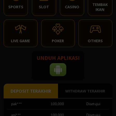
TEMBAK
SPORTS
SLOT
CASINO
IKAN
LIVE GAME
POKER
OTHERS
UNDUH APLIKASI
DEPOSIT TERAKHIR
WITHDRAW TERAKHIR
pak***
100,000
Disetujui
api***
100,000
Disetujui