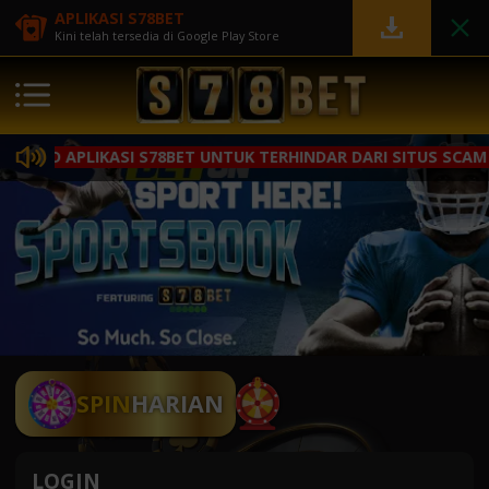
APLIKASI S78BET
Kini telah tersedia di Google Play Store
OAD APLIKASI S78BET UNTUK TERHINDAR DARI SITUS SCAM / 
SPIN
HARIAN
LOGIN