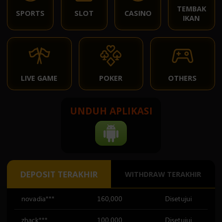
TEMBAK
SPORTS
SLOT
CASINO
IKAN
LIVE GAME
POKER
OTHERS
UNDUH APLIKASI
DEPOSIT TERAKHIR
WITHDRAW TERAKHIR
novadia***
160,000
Disetujui
zhack***
100,000
Disetujui