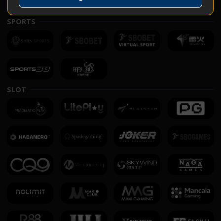
PLATFORM PENYEDIA LAYANAN
SPORTS
SLOT