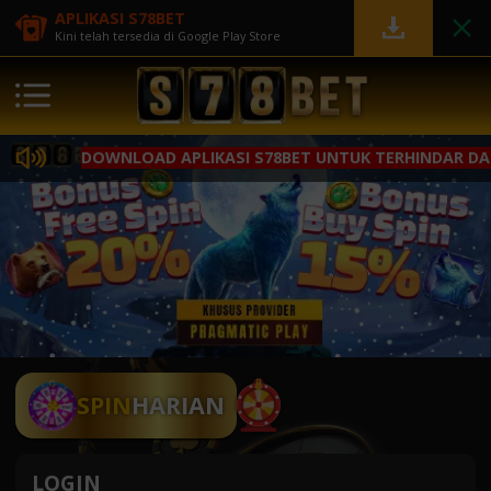
APLIKASI S78BET
Kini telah tersedia di Google Play Store
DOWNLOAD APLIKASI S78BET UNTUK TERHINDAR DARI S
SPIN
HARIAN
LOGIN