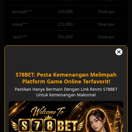
bongak***
100,000
Disetujui
sopia***
151,000
Disetujui
radi1***
501,000
Disetujui
GAME POPULAR
Lihat Semua
S78BET: Pesta Kemenangan Melimpah
Platform Game Online Terfavorit!
Pastikan Hanya Bermain Dengan Link Resmi S78BET
Untuk Kemenangan Maksimal
Diamond Rush
Fortune Gems 2
BAD RICH WOLF
Royal Sic Bo