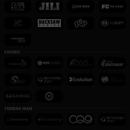
CASINO
TEMBAK IKAN