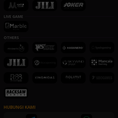
LIVE GAME
OTHERS
HUBUNGI KAMI