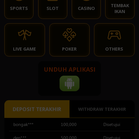
TEMBAK
SPORTS
SLOT
CASINO
IKAN
LIVE GAME
POKER
OTHERS
UNDUH APLIKASI
DEPOSIT TERAKHIR
WITHDRAW TERAKHIR
bongak***
100,000
Disetujui
den***
500,000
Disetujui